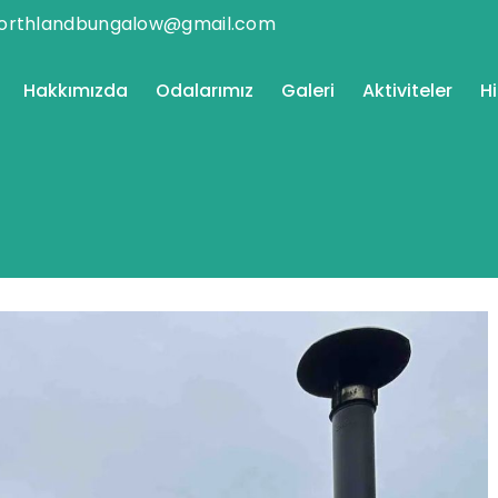
orthlandbungalow@gmail.com
Hakkımızda
Odalarımız
Galeri
Aktiviteler
H