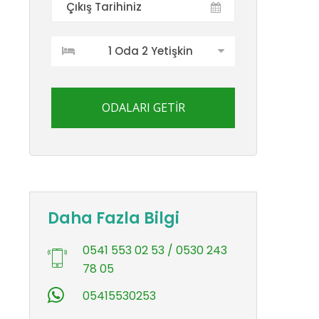
1 Oda 2 Yetişkin
ODALARI GETİR
Daha Fazla Bilgi
0541 553 02 53 / 0530 243
78 05
05415530253