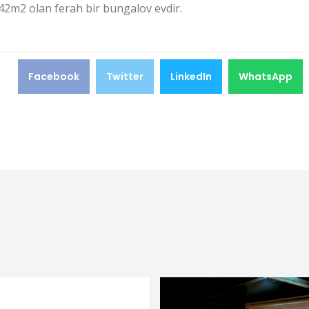
 42m2 olan ferah bir bungalov evdir.
Facebook
Twitter
LinkedIn
WhatsApp