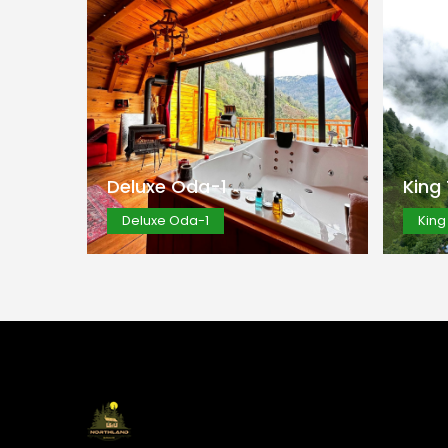
King Tower
King Tower
İncele
King Tower
Whit
King Tower
Whi