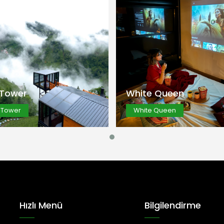
White Queen
Ağaç Evi
White Queen
Ağaç Evi
İncele
İncele
e Queen
Ağaç Evi
te Queen
Ağaç Evi
Hızlı Menü
Bilgilendirme